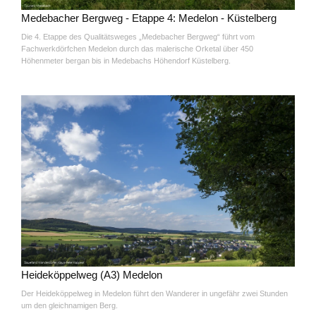
Medebacher Bergweg - Etappe 4: Medelon - Küstelberg
Die 4. Etappe des Qualitätsweges „Medebacher Bergweg“ führt vom
Fachwerkdörfchen Medelon durch das malerische Orketal über 450
Höhenmeter bergan bis in Medebachs Höhendorf Küstelberg.
Heideköppelweg (A3) Medelon
Der Heideköppelweg in Medelon führt den Wanderer in ungefähr zwei Stunden
um den gleichnamigen Berg.