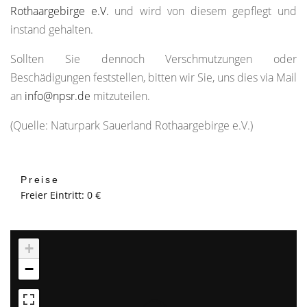
Rothaargebirge e.V.
und wird von diesem gepflegt und
instand gehalten.
Sollten Sie dennoch Verschmutzungen oder
Beschädigungen feststellen, bitten wir Sie, uns dies via Mail
an
info@npsr.de
mitzuteilen.
(Quelle: Naturpark Sauerland Rothaargebirge e.V.)
Preise
Freier Eintritt: 0 €
+
−