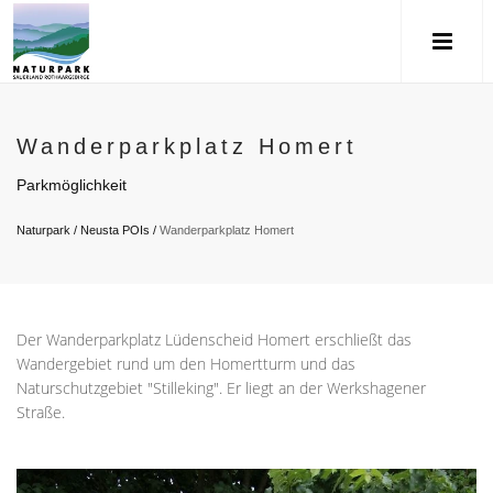
Wanderparkplatz Homert
Parkmöglichkeit
Naturpark
/
Neusta POIs
/
Wanderparkplatz Homert
Der Wanderparkplatz Lüdenscheid Homert erschließt das
Wandergebiet rund um den Homertturm und das
Naturschutzgebiet "Stilleking". Er liegt an der Werkshagener
Straße.