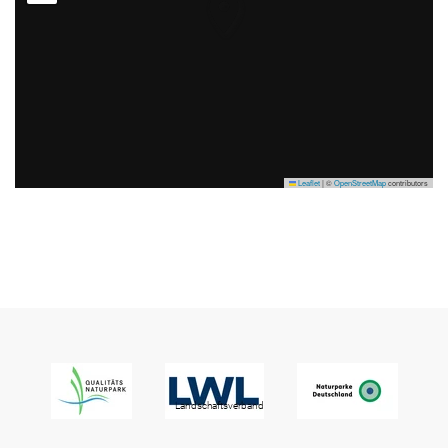
Leaflet
|
©
OpenStreetMap
contributors