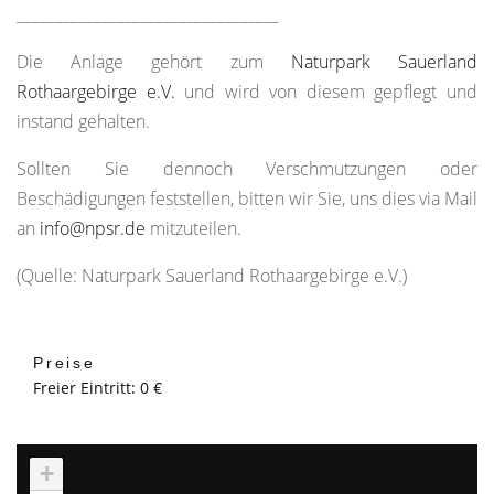
__________________________________
Die Anlage gehört zum
Naturpark Sauerland
Rothaargebirge e.V.
und wird von diesem gepflegt und
instand gehalten.
Sollten Sie dennoch Verschmutzungen oder
Beschädigungen feststellen, bitten wir Sie, uns dies via Mail
an
info@npsr.de
mitzuteilen.
(Quelle: Naturpark Sauerland Rothaargebirge e.V.)
Preise
Freier Eintritt: 0 €
+