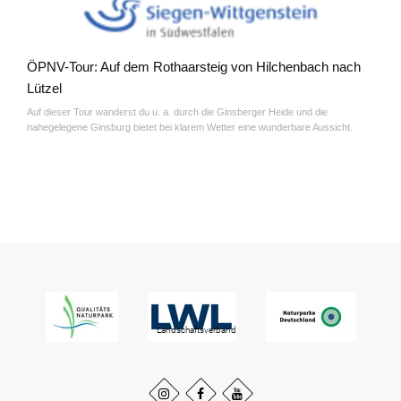
ÖPNV-Tour: Auf dem Rothaarsteig von Hilchenbach nach
Lützel
Auf dieser Tour wanderst du u. a. durch die Ginsberger Heide und die
nahegelegene Ginsburg bietet bei klarem Wetter eine wunderbare Aussicht.