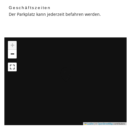
Geschäftszeiten
Der Parkplatz kann jederzeit befahren werden.
+
−
Leaflet
|
©
OpenStreetMap
contributors