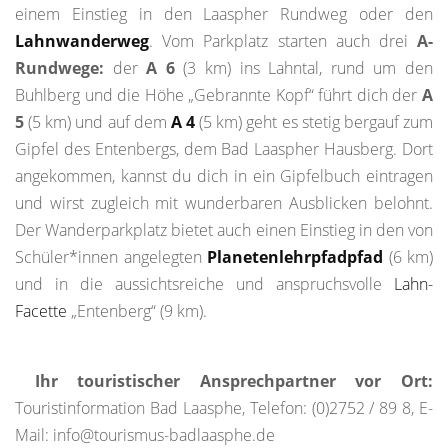
einem Einstieg in den Laaspher Rundweg oder den
Lahnwanderweg
. Vom Parkplatz starten auch drei
A-
Rundwege:
der
A 6
(3 km) ins Lahntal, rund um den
Buhlberg und die Höhe „Gebrannte Kopf“ führt dich der
A
5
(5 km) und auf dem
A 4
(5 km) geht es stetig bergauf zum
Gipfel des Entenbergs, dem Bad Laaspher Hausberg. Dort
angekommen, kannst du dich in ein Gipfelbuch eintragen
und wirst zugleich mit wunderbaren Ausblicken belohnt.
Der Wanderparkplatz bietet auch einen Einstieg in den von
Schüler*innen angelegten
Planetenlehrpfadpfad
(6 km)
und in die aussichtsreiche und anspruchsvolle
Lahn-
Facette
„Entenberg“ (9 km).
Ihr touristischer Ansprechpartner vor Ort:
Touristinformation Bad Laasphe, Telefon: (0)2752 / 89 8, E-
Mail: info@tourismus-badlaasphe.de