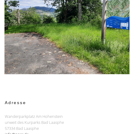
Adresse
Wanderparkplatz Am Hohenstein
unweit des Kurparks Bad Laasphe
57334 Bad Laasphe