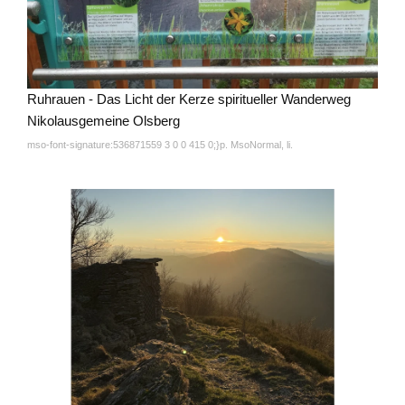
Ruhrauen - Das Licht der Kerze spiritueller Wanderweg
Nikolausgemeine Olsberg
mso-font-signature:536871559 3 0 0 415 0;}p. MsoNormal, li.