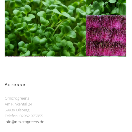
Adresse
Omicrogreens
Am Rinkental 24
59939 Olsberg
Telefon: 02962 975955
info@omicrogreens.de