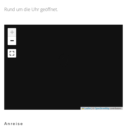
Rund um die Uhr geöffnet.
+
−
Leaflet
|
©
OpenStreetMap
contributors
Anreise