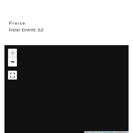
Preise
Freier Eintritt: 0,0
+
−
Leaflet
|
©
OpenStreetMap
contributors