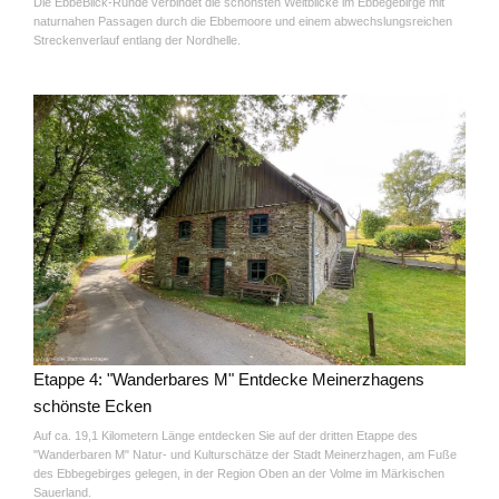
Die EbbeBlick-Runde verbindet die schönsten Weitblicke im Ebbegebirge mit
naturnahen Passagen durch die Ebbemoore und einem abwechslungsreichen
Streckenverlauf entlang der Nordhelle.
Etappe 4: "Wanderbares M" Entdecke Meinerzhagens
schönste Ecken
Auf ca. 19,1 Kilometern Länge entdecken Sie auf der dritten Etappe des
"Wanderbaren M" Natur- und Kulturschätze der Stadt Meinerzhagen, am Fuße
des Ebbegebirges gelegen, in der Region Oben an der Volme im Märkischen
Sauerland.