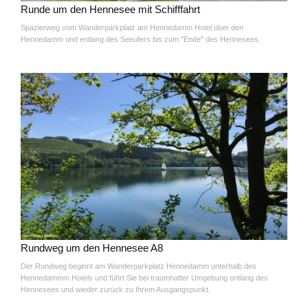
Runde um den Hennesee mit Schifffahrt
Spazierweg vom Wanderparkplatz am Hennedamm Hotel über den
Hennedamm und entlang des Seeufers bis zum "Ende" des Hennesees.
Rundweg um den Hennesee A8
Der Rundweg beginnt am Wanderparkplatz Hennedamm unterhalb des
Hennedammm Hotels und führt Sie bei traumhafter Umgebung entlang des
Hennesees und wieder zurück zu Ihrem Ausgangspunkt.