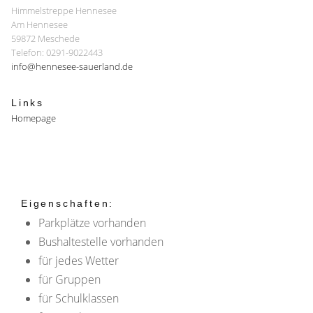
Himmelstreppe Hennesee
Am Hennesee
59872 Meschede
Telefon: 0291-9022443
info@hennesee-sauerland.de
Links
Homepage
Eigenschaften:
Parkplätze vorhanden
Bushaltestelle vorhanden
für jedes Wetter
für Gruppen
für Schulklassen