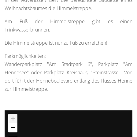
Weihnachtsbaumes die Himmelstreppe.
Am Fuß der Himmelstreppe gibt es einen
Trinkwasserbrunnen.
Die Himmelstreppe ist nur zu Fuß zu erreichen!
Parkmöglichkeiten:
Wanderparkplatz "Am Stadtpark 6", Parkplatz "Am
Hennesee" oder Parkplatz Kreishaus, "Steinstrasse". Von
dort führt der Henneboulevard entlang des Flusses Henne
zur Himmelstreppe.
+
−