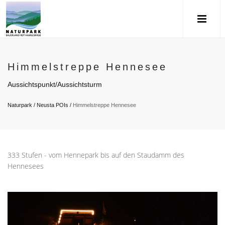
Himmelstreppe Hennesee
Aussichtspunkt/Aussichtsturm
Naturpark
/
Neusta POIs
/
Himmelstreppe Hennesee
333 Stufen - vom Hennepark bis auf den Staudamm des
Hennesees