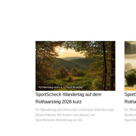
SportScheck-Wandertag auf dem
Sport
Rothaarsteig 2026 kurz
Rotha
Ihr Wandertag auf einem der schönsten Wanderwege
Ihr Wan
Deutschlands Wir freuen uns darauf, am
Deutsch
SportScheck-Wandertag am 16.
SportS