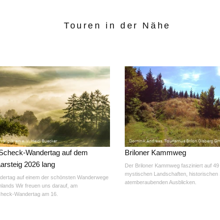
Touren in der Nähe
Scheck-Wandertag auf dem
Briloner Kammweg
arsteig 2026 lang
Der Briloner Kammweg fasziniert auf 49
mystischen Landschaften, historischen 
dertag auf einem der schönsten Wanderwege
atemberaubenden Ausblicken.
lands Wir freuen uns darauf, am
check-Wandertag am 16.