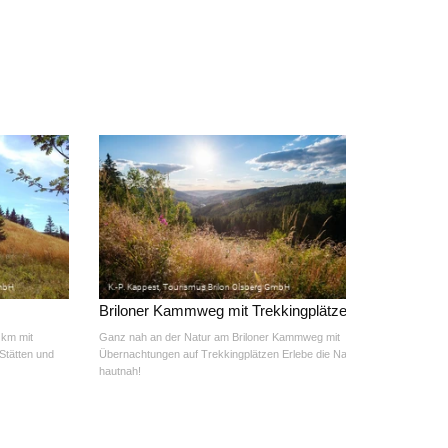
Briloner Kammweg mit Trekkingplätzen
 km mit
Ganz nah an der Natur am Briloner Kammweg mit
Stätten und
Übernachtungen auf Trekkingplätzen Erlebe die Natur
hautnah!