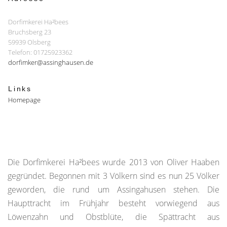
Dorfimkerei Ha²bees
Bruchsberg 23
59939 Olsberg
Telefon: 01725923362
dorfimker@assinghausen.de
Links
Homepage
Die Dorfimkerei Ha²bees wurde 2013 von Oliver Haaben
gegründet. Begonnen mit 3 Völkern sind es nun 25 Völker
geworden, die rund um Assingahusen stehen. Die
Haupttracht im Frühjahr besteht vorwiegend aus
Löwenzahn und Obstblüte, die Spättracht aus