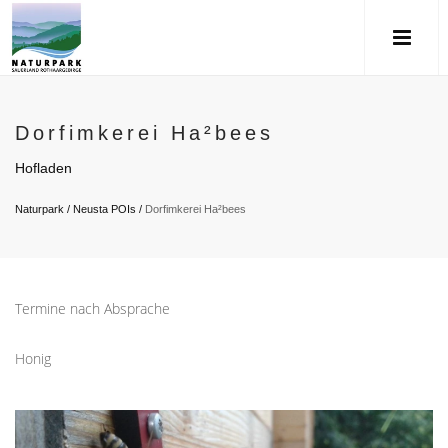
Dorfimkerei Ha²bees
Hofladen
Naturpark
/
Neusta POIs
/
Dorfimkerei Ha²bees
Termine nach Absprache
Honig