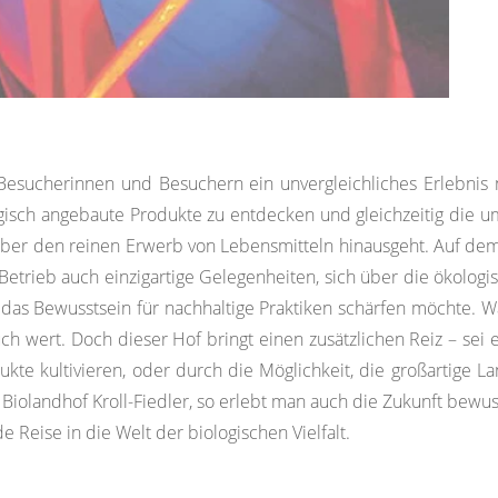
 Besucherinnen und Besuchern ein unvergleichliches Erlebnis 
ogisch angebaute Produkte zu entdecken und gleichzeitig die u
it über den reinen Erwerb von Lebensmitteln hinausgeht. Auf de
ieb auch einzigartige Gelegenheiten, sich über die ökologisch
 das Bewusstsein für nachhaltige Praktiken schärfen möchte. Wa
uch wert. Doch dieser Hof bringt einen zusätzlichen Reiz – se
kte kultivieren, oder durch die Möglichkeit, die großartige 
Biolandhof Kroll-Fiedler, so erlebt man auch die Zukunft bewus
 Reise in die Welt der biologischen Vielfalt.