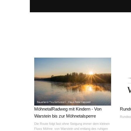
MöhnetalRadweg mit Kindern - Von
Rund
Warstein bis zur Möhnetalsperre
Rundwa
Die Route folgt fast ohne Steigung immer dem kleinen
Fluss Möhne von Warstein und entlang des ruhigen