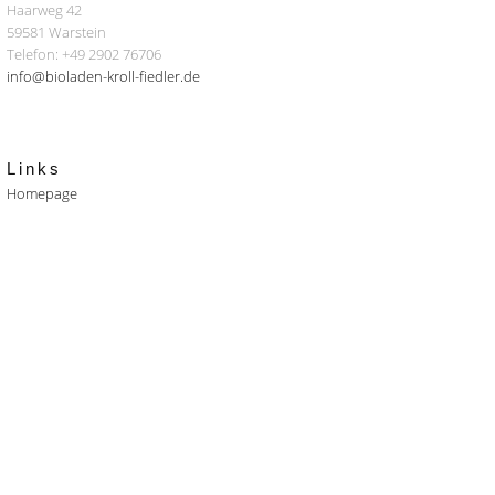
Haarweg 42
59581 Warstein
Telefon: +49 2902 76706
info@bioladen-kroll-fiedler.de
Links
Homepage