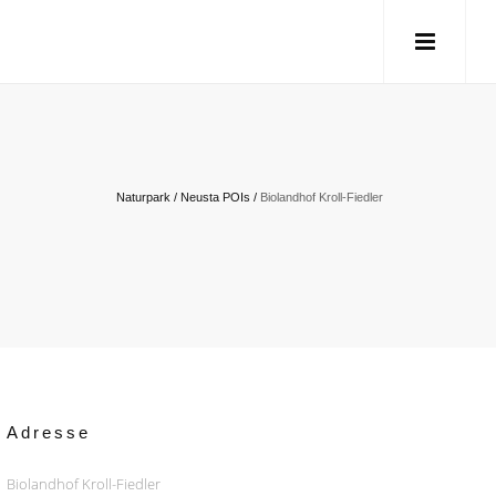
Naturpark
/
Neusta POIs
/
Biolandhof Kroll-Fiedler
Adresse
Biolandhof Kroll-Fiedler