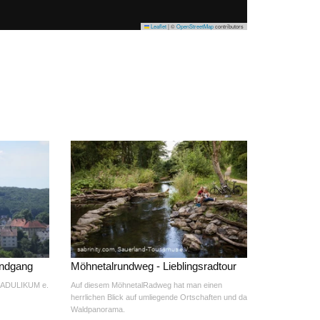
Leaflet
|
©
OpenStreetMap
contributors
undgang
Möhnetalrundweg - Lieblingsradtour
 BADULIKUM e.
Auf diesem MöhnetalRadweg hat man einen
herrlichen Blick auf umliegende Ortschaften und das
Waldpanorama.