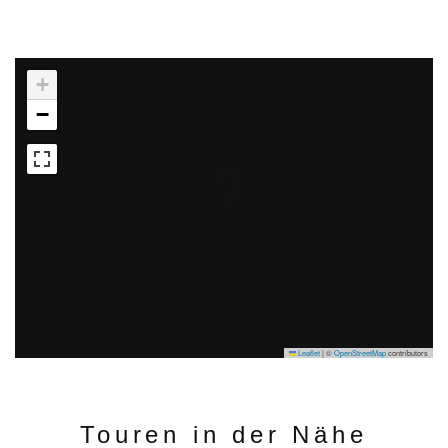
+
−
Leaflet
|
©
OpenStreetMap
contributors
Touren in der Nähe