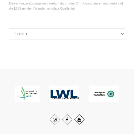
Dieser kurze Zugangsweg verläuft durch den Ort Hösinghausen und verbindet
die L539 mit dem Wanderparkplatz Quellental.