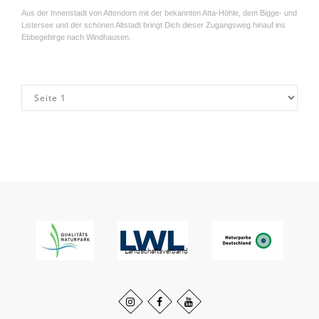
Aus der Innenstadt von Attendorn mit der bekannten Atta-Höhle, dem Bigge- und
Listersee und der schönen Altstadt bringt Dich dieser Zugangsweg hinauf ins
Ebbegebirge nach Windhausen.