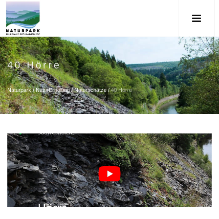
40 Hörre
Naturpark
/
NaturErholung
/
Naturschätze
/
40 Hörre