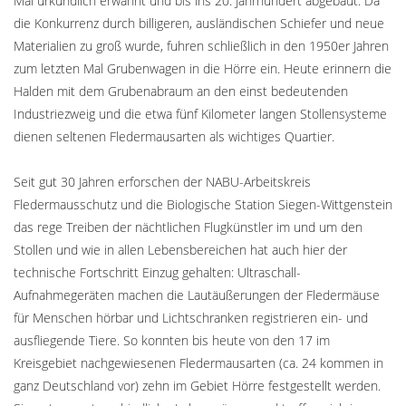
Mal urkundlich erwähnt und bis ins 20. Jahrhundert abgebaut. Da
die Konkurrenz durch billigeren, ausländischen Schiefer und neue
Materialien zu groß wurde, fuhren schließlich in den 1950er Jahren
zum letzten Mal Grubenwagen in die Hörre ein. Heute erinnern die
Halden mit dem Grubenabraum an den einst bedeutenden
Industriezweig und die etwa fünf Kilometer langen Stollensysteme
dienen seltenen Fledermausarten als wichtiges Quartier.
Seit gut 30 Jahren erforschen der NABU-Arbeitskreis
Fledermausschutz und die Biologische Station Siegen-Wittgenstein
das rege Treiben der nächtlichen Flugkünstler im und um den
Stollen und wie in allen Lebensbereichen hat auch hier der
technische Fortschritt Einzug gehalten: Ultraschall-
Aufnahmegeräten machen die Lautäußerungen der Fledermäuse
für Menschen hörbar und Lichtschranken registrieren ein- und
ausfliegende Tiere. So konnten bis heute von den 17 im
Kreisgebiet nachgewiesenen Fledermausarten (ca. 24 kommen in
ganz Deutschland vor) zehn im Gebiet Hörre festgestellt werden.