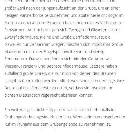
Sie nutzen unterschiedliche Lebensräume und treffen sich in
großer Zahl nach der Jungenaufzucht an der Grube, um an einer
riesigen Partnerbörse teilzunehmen und später vielleicht sogar im
Stollen zu überwintern. Experten bezeichnen dieses Verhalten als
Schwärmen. An ihm beteiligen sich Zwerge und Giganten: Unter
Zwergfledermäuse, Kleine und Große Bartfledermäuse, die
bisweilen nur vier Gramm wiegen, mischen sich imposante Große
Mausohren mit einer Flügelspannweite von rund vierzig
Zentimetern. Dazwischen finden sich mittelgroße Arten wie
Wasser-, Fransen- und Bechsteinfledermäuse. Letztere haben
auffallend große Ohren, die nur noch von denen des Braunen
Langohrs übertroffen werden. Mit diesen sind sie in der Lage, ihre
Beute auf das Genaueste zu orten, so dass sie Insekten im
dichten Blätterdach regelrecht abgrasen können.
Ein weiterer geschickter Jäger der Nacht hat sich ebenfalls im
Grubengelände angesiedelt: der Uhu. Wenn sein namensgebender
Ruf im Frühjahr aus dem Grubengelände zu vernehmen ist,