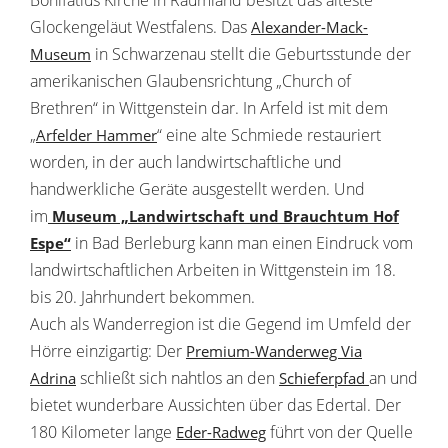
Bonifatius Kirche in Raumland besitzt das älteste
Glockengeläut Westfalens. Das
Alexander-Mack-
in Schwarzenau stellt die Geburtsstunde der
Museum
amerikanischen Glaubensrichtung „Church of
Brethren“ in Wittgenstein dar. In Arfeld ist mit dem
„
“ eine alte Schmiede restauriert
Arfelder Hammer
worden, in der auch landwirtschaftliche und
handwerkliche Geräte ausgestellt werden. Und
im
Museum „Landwirtschaft und Brauchtum Hof
in Bad Berleburg kann man einen Eindruck vom
Espe“
landwirtschaftlichen Arbeiten in Wittgenstein im 18.
bis 20. Jahrhundert bekommen.
Auch als Wanderregion ist die Gegend im Umfeld der
Hörre einzigartig: Der
Premium-Wanderweg Via
schließt sich nahtlos an den
an und
Adrina
Schieferpfad
bietet wunderbare Aussichten über das Edertal. Der
180 Kilometer lange
führt von der Quelle
Eder-Radweg