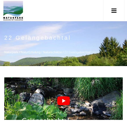
22 Gelängebachtal
Naturpark
/
NaturErholung
/
Naturschätze
/
22 Gelängebachtal