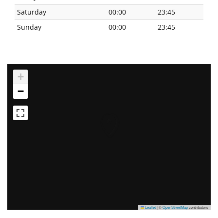
Saturday
00:00
23:45
Sunday
00:00
23:45
+
−
Leaflet
|
©
OpenStreetMap
contributors