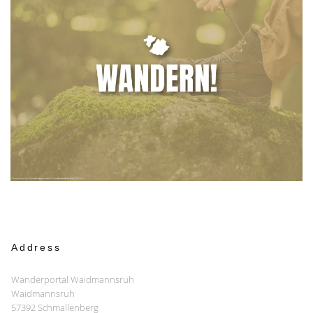
Address
Wanderportal Waidmannsruh
Waidmannsruh
57392 Schmallenberg