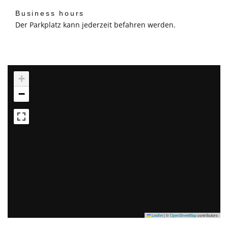
Business hours
Der Parkplatz kann jederzeit befahren werden.
+
−
Leaflet
|
©
OpenStreetMap
contributors