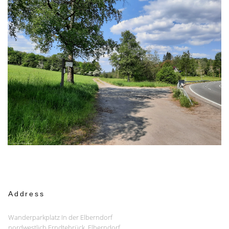
Address
Wanderparkplatz In der Elberndorf
nordwestlich Erndtebrück, Elberndorf