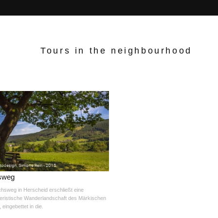
Tours in the neighbourhood
sweg
hsweg in Herscheid erschließt eine
eristische Wanderlandschaft des Märkischen
 eingebettet in die.