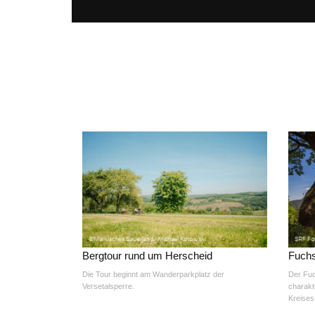
Bergtour rund um Herscheid
Fuch
Die Tour beginnt am Wanderparkplatz der
Der Fuc
Versetalsperre.
charakt
Kreises,