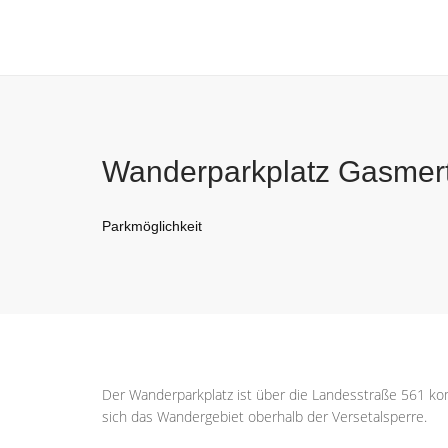
Wanderparkplatz Gasmer
Parkmöglichkeit
Der Wanderparkplatz ist über die Landesstraße 561 kom
sich das Wandergebiet oberhalb der Versetalsperre.