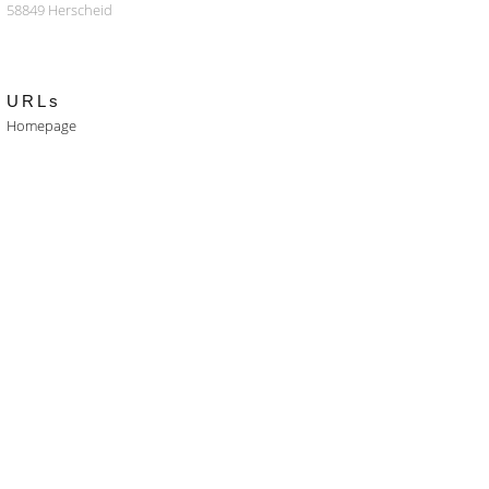
58849 Herscheid
URLs
Homepage