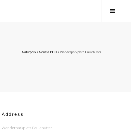
Naturpark
/
Neusta POIs
/
Wanderparkplatz Faulebutter
Address
Wanderparkplatz Faulebutter