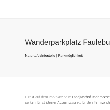
Wanderparkplatz Faulebut
Naturtafel/Infostelle | Parkmöglichkeit
Direkt auf dem Parkplatz beim
Landgasthof Rademache
parken. Er ist idealer Ausgangspunkt für den Fernwan