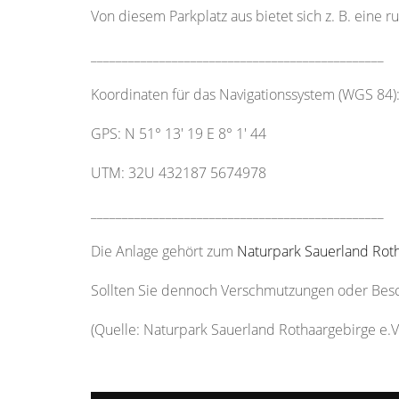
Von diesem Parkplatz aus bietet sich z. B. eine
_______________________________________________
Koordinaten für das Navigationssystem (WGS 84)
GPS: N 51° 13' 19 E 8° 1' 44
UTM: 32U 432187 5674978
_______________________________________________
Die Anlage gehört zum
Naturpark Sauerland Roth
Sollten Sie dennoch Verschmutzungen oder Beschä
(Quelle: Naturpark Sauerland Rothaargebirge e.V