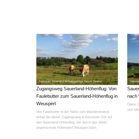
Zugangsweg Sauerland-Höhenflug: Von
Sauer
Faulebutter zum Sauerland-Höhenflug in
nach 
Weuspert
Diese 1
und füh
Von Faulebutter in der Nähe vom Wanderdreieck
bringt Sie dieser Zugangsweg in kürzester Zeit auf
den Sauerland-Höhenflug, der durch das direkt
angrenzende Höhendorf Weuspert führt.