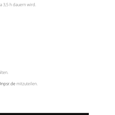
a 3,5 h dauern wird.
lten.
@npsr.de
mitzuteilen.