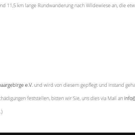
 rund 11,5 km lange Rundwanderung nach Wildewiese an, die etw
:
aargebirge e.V.
und wird von diesem gepflegt und instand geha
digungen feststellen, bitten wir Sie, uns dies via Mail an
info
.)