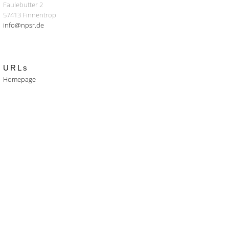
Faulebutter 2
57413 Finnentrop
info@npsr.de
URLs
Homepage