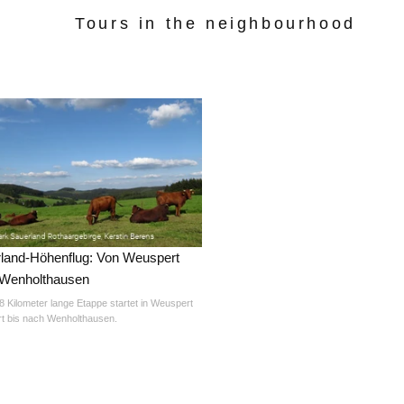
Tours in the neighbourhood
land-Höhenflug: Von Weuspert
Wenholthausen
8 Kilometer lange Etappe startet in Weuspert
rt bis nach Wenholthausen.