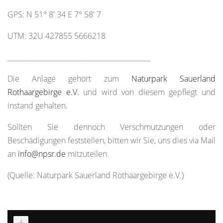
GPS: N 51° 8' 34 E 7° 58' 7
UTM: 32U 427855 5666218
_________________________________________
Die Anlage gehört zum
Naturpark Sauerland
Rothaargebirge e.V.
und wird von diesem gepflegt und
instand gehalten.
Sollten Sie dennoch Verschmutzungen oder
Beschädigungen feststellen, bitten wir Sie, uns dies via Mail
an
info@npsr.de
mitzuteilen.
(Quelle: Naturpark Sauerland Rothaargebirge e.V.)