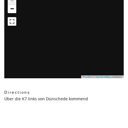
+
−
Leaflet
|
©
OpenStreetMap
contributors
Directions
Über die K7 links von Dünschede kommend