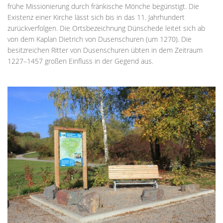
frühe Missionierung durch fränkische Mönche begünstigt. Die
Existenz einer Kirche lässt sich bis in das 11. Jahrhundert
zurückverfolgen. Die Ortsbezeichnung Dünschede leitet sich ab
von dem Kaplan Dietrich von Dusenschuren (um 1270). Die
besitzreichen Ritter von Dusenschuren übten in dem Zeitraum
1227–1457 großen Einfluss in der Gegend aus.