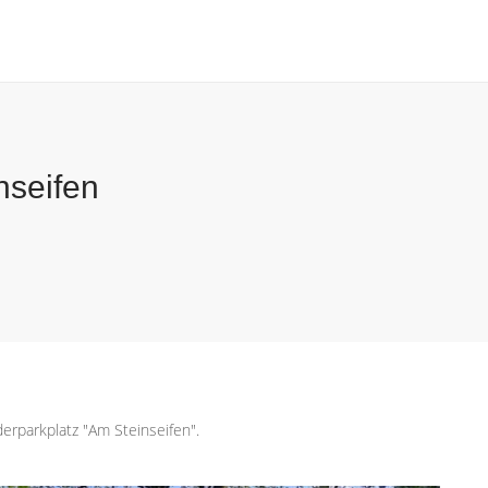
nseifen
erparkplatz "Am Steinseifen".