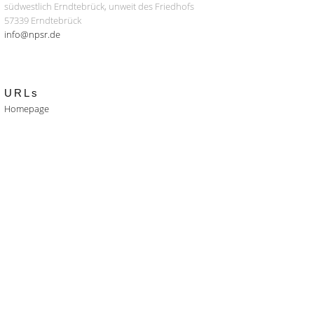
südwestlich Erndtebrück, unweit des Friedhofs
57339 Erndtebrück
info@npsr.de
URLs
Homepage