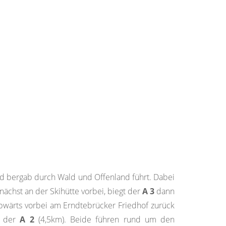
d bergab durch Wald und Offenland führt. Dabei
ächst an der Skihütte vorbei, biegt der
A 3
dann
bwärts vorbei am Erndtebrücker Friedhof zurück
d der
A 2
(4,5km). Beide führen rund um den