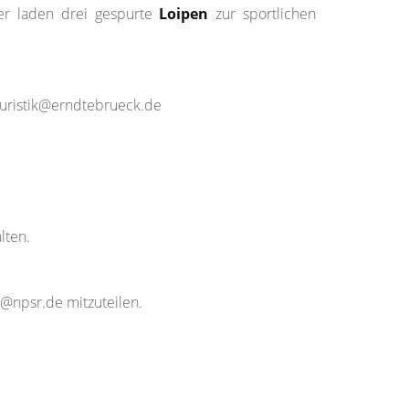
er laden drei gespurte
Loipen
zur sportlichen
ouristik@erndtebrueck.de
lten.
o@npsr.de mitzuteilen.