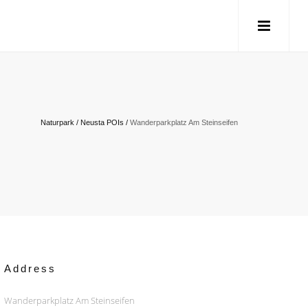
Naturpark
/
Neusta POIs
/
Wanderparkplatz Am Steinseifen
Address
Wanderparkplatz Am Steinseifen