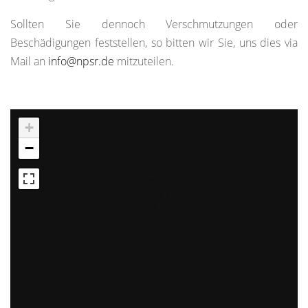
Sollten Sie dennoch Verschmutzungen oder
Beschädigungen feststellen, so bitten wir Sie, uns dies via
Mail an
info@npsr.de
mitzuteilen.
+
−