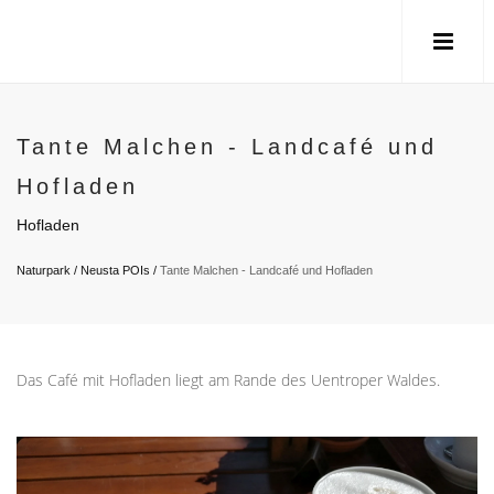
Tante Malchen - Landcafé und
Hofladen
Hofladen
Naturpark
/
Neusta POIs
/
Tante Malchen - Landcafé und Hofladen
Das Café mit Hofladen liegt am Rande des Uentroper Waldes.