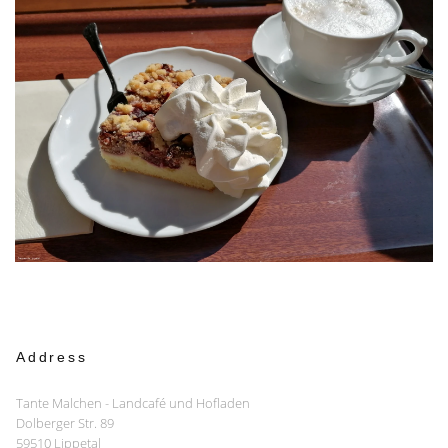
Address
Tante Malchen - Landcafé und Hofladen
Dolberger Str. 89
59510 Lippetal