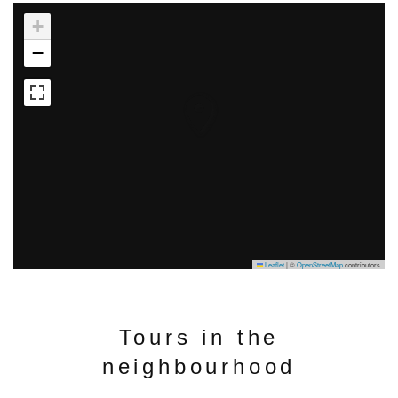
+
−
Leaflet
|
©
OpenStreetMap
contributors
Tours in the
neighbourhood