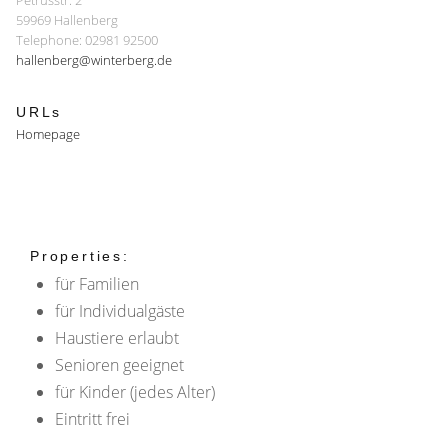
Petrusstr. 2
59969 Hallenberg
Telephone: 02981 92500
hallenberg@winterberg.de
URLs
Homepage
Properties:
für Familien
für Individualgäste
Haustiere erlaubt
Senioren geeignet
für Kinder (jedes Alter)
Eintritt frei