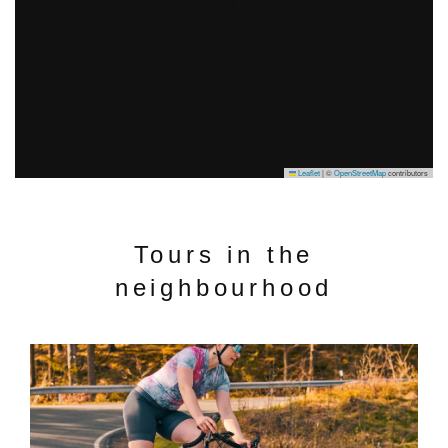
Leaflet
|
©
OpenStreetMap
contributors
Tours in the
neighbourhood