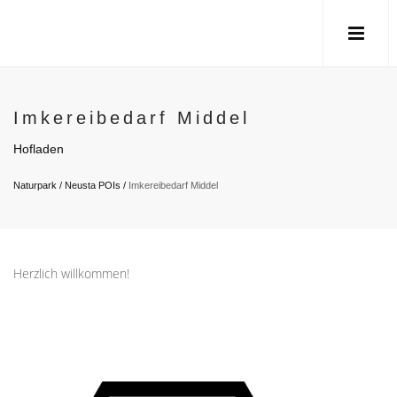
Imkereibedarf Middel
Hofladen
Naturpark
/
Neusta POIs
/
Imkereibedarf Middel
Herzlich willkommen!