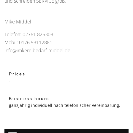
und schreiben SERVICE groß.
Mike Middel
Telefon: 02761 825308
Mobil: 0176 93112881
info@imkereibedarf-middel.de
Prices
-
Business hours
ganzjährig individuell nach telefonischer Vereinbarung.