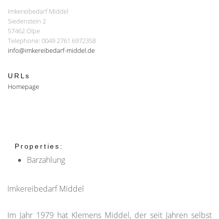
Imkereibedarf Middel
Siedenstein 2
57462 Olpe
Telephone: 0049 2761 6972358
info@imkereibedarf-middel.de
URLs
Homepage
Properties:
Barzahlung
Imkereibedarf Middel
Im Jahr 1979 hat Klemens Middel, der seit Jahren selbst