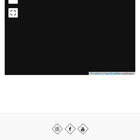
Leaflet
|
©
OpenStreetMap
contributors