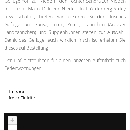
Geflügelhof "zur Nieden", den Tochter Sandra zur Nieden
mit ihrem Mann Dirk zur Nieden in Frönderberg-Ardey
bewirtschaftet, bieten wir unseren Kunden frisches
Geflügel an: Gänse, Enten, Puten, Hähnchen (Ardeyer
Landhähnchen) und Suppenhühner stehen zur Auswahl.
Damit das Geflügel auch wirklich frisch ist, erhalten Sie
dieses auf Bestellung
Der Hof bietet Ihnen für einen längeren Aufenthalt auch
Ferienwohnungen.
Prices
freier Eintritt:
+
−