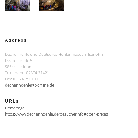
Address
Dechenhöhle und Deutsches Höhlenmuseum Iserlohn
Dechenhöhle 5
58644 Iserlohn
Telephone: 02374-71421
Fax: 02374-750100
dechenhoehle@t-online.de
URLs
Homepage
https://www.dechenhoehle.de/besucherinfo#open-prices