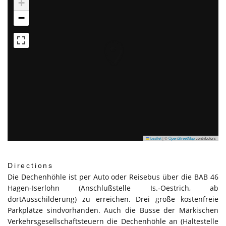
+
−
Leaflet
|
©
OpenStreetMap
contributors
Directions
Die Dechenhöhle ist per Auto oder Reisebus über die BAB 46
Hagen-Iserlohn (Anschlußstelle Is.-Oestrich, ab
dortAusschilderung) zu erreichen. Drei große kostenfreie
Parkplätze sindvorhanden. Auch die Busse der Märkischen
Verkehrsgesellschaftsteuern die Dechenhöhle an (Haltestelle