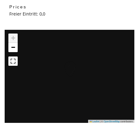
Prices
Freier Eintritt: 0,0
+
−
Leaflet
|
©
OpenStreetMap
contributors