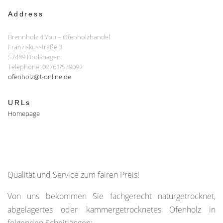
Address
Brennholz 4 You – Ofenholzhandel
Franziskusstraße 3
57489 Drolshagen
Telephone: 02761/539092
ofenholz@t-online.de
URLs
Homepage
Qualität und Service zum fairen Preis!
Von uns bekommen Sie fachgerecht naturgetrocknet,
abgelagertes oder kammergetrocknetes Ofenholz in
folgenden Scheitlängen: