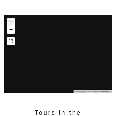
+
−
Leaflet
|
©
OpenStreetMap
contributors
Tours in the