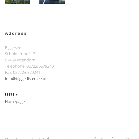
Address
Biggesee
Schüldernhof 17
57439 Attendorn
Telephone: 02722/6579240
Fax: 02722/6579241
info@bigge-listersee.de
URLs
Homepage