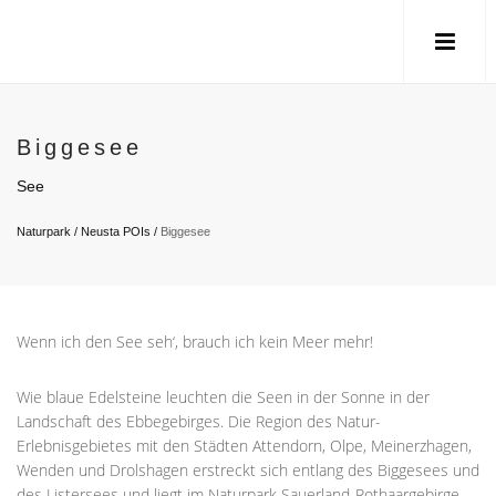
Biggesee
See
Naturpark
/
Neusta POIs
/
Biggesee
Wenn ich den See seh‘, brauch ich kein Meer mehr!
Wie blaue Edelsteine leuchten die Seen in der Sonne in der
Landschaft des Ebbegebirges. Die Region des Natur-
Erlebnisgebietes mit den Städten Attendorn, Olpe, Meinerzhagen,
Wenden und Drolshagen erstreckt sich entlang des Biggesees und
des Listersees und liegt im Naturpark Sauerland-Rothaargebirge.