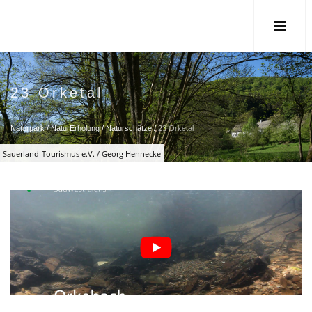
23 Orketal
Naturpark
/
NaturErholung
/
Naturschätze
/
23 Orketal
Sauerland-Tourismus e.V. / Georg Hennecke