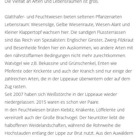
Die Vielfalt an Arten und Lebensräumen ist groß.
Glatthafer- und Feuchtwiesen bieten seltenen Pflanzenarten
Lebensraum: Wiesensilge, Gelbe Wiesenraute, Wiesen-Alant und
Kleiner Klappertopf wachsen hier. Die sandigen Flussterrassen
sind das Reich von Spezialisten: Englischer Ginster, Zwerg-Filzkraut
und Besenheide finden hier ein Auskommen, wo andere Arten mit
den nährstoffarmen Bedingungen nicht mehr zurechtkommen.
Watvögel wie z.B. Bekassine und Grünschenkel, Enten wie
Pfeifente oder Krickente und auch der Kranich sind nur einige der
zahlreichen Arten, die in der Lippeaue überwintern oder auf dem
Zug rasten.
Seit 2007 haben sich Weißstörche in der Lippeaue wieder
niedergelassen. 2015 waren es schon vier Paare.
In den Feuchtwiesen brüten Kiebitz, Knäkente, Löffelente und
vereinzelt auch der Große Brachvogel. Der Neuntöter liebt die
halboffenen Weidelandschaften, während die Rohrweihe die
Hochstauden entlang der Lippe zur Brut nutzt. Aus den Auwäldern