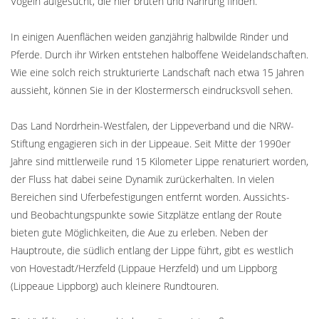
Vögeln aufgesucht, die hier brüten und Nahrung finden.
In einigen Auenflächen weiden ganzjährig halbwilde Rinder und
Pferde. Durch ihr Wirken entstehen halboffene Weidelandschaften.
Wie eine solch reich strukturierte Landschaft nach etwa 15 Jahren
aussieht, können Sie in der Klostermersch eindrucksvoll sehen.
Das Land Nordrhein-Westfalen, der Lippeverband und die NRW-
Stiftung engagieren sich in der Lippeaue. Seit Mitte der 1990er
Jahre sind mittlerweile rund 15 Kilometer Lippe renaturiert worden,
der Fluss hat dabei seine Dynamik zurückerhalten. In vielen
Bereichen sind Uferbefestigungen entfernt worden. Aussichts-
und Beobachtungspunkte sowie Sitzplätze entlang der Route
bieten gute Möglichkeiten, die Aue zu erleben. Neben der
Hauptroute, die südlich entlang der Lippe führt, gibt es westlich
von Hovestadt/Herzfeld (Lippaue Herzfeld) und um Lippborg
(Lippeaue Lippborg) auch kleinere Rundtouren.