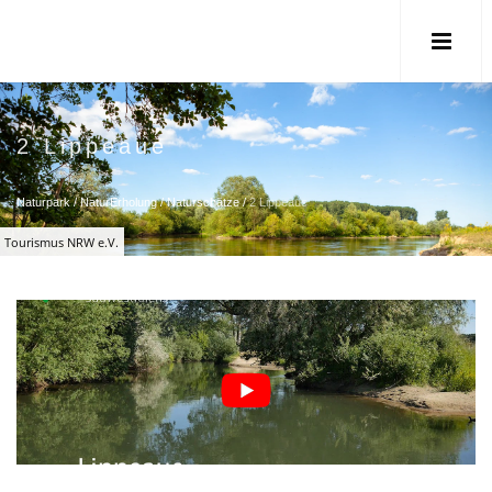
2 Lippeaue
Naturpark
/
NaturErholung
/
Naturschätze
/
2 Lippeaue
Tourismus NRW e.V.