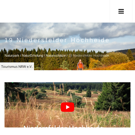
19 Niedersfelder Hochheide
Naturpark
/
NaturErholung
/
Naturschätze
/
19 Niedersfelder Hochheide
Tourismus NRW e.V.