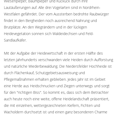
Wiesenpieper, Baumpieper und Kuckuck durch ihre
Lautäußerungen auf. Alle drei Vogelarten sind in Nordrhein-
Westfalen gefährdet. Der vom Aussterben bedrohte Raubwürger
findet in den Bergheiden noch ausreichend Nahrung und
Brutplätze. An den Wegrändern und in der lückigen
Heidevegetation sonnen sich Waldeidechsen und Feld-
Sandlaufkäfer.
Mit der Aufgabe der Heidewirtschaft in der ersten Hälfte des
letzten Jahrhunderts verschwanden viele Heiden durch Aufforstung
und natürliche Wiederbewaldung. Die Niedersfelder Hochheide ist
durch Flächenkauf, Schutzgebietsausweisung und
Pflegemaßnahmen erhalten geblieben. Jedes Jahr ist im Gebiet
eine Herde aus Heidschnucken und Ziegen unterwegs und sorgt
für den "richtigen Biss". So kommt es, dass sich dem Betrachter
auch heute noch eine weite, offene Heidelandschaft präsentiert,
die mit einzelnen, wettergezeichneten Kiefern, Fichten und
Wacholdern durchsetzt ist und einen ganz besonderen Charme